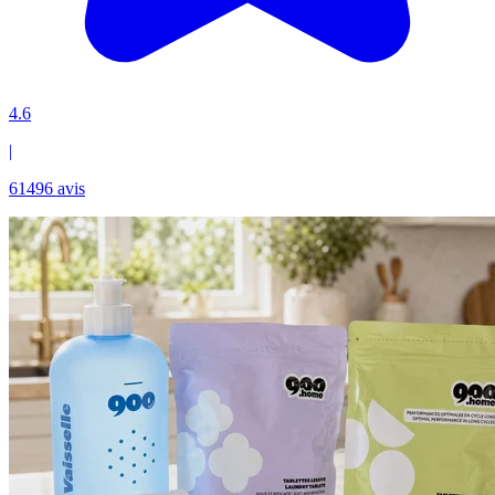
4.6
|
61496 avis