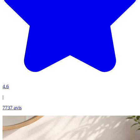
4.6
|
7737 avis