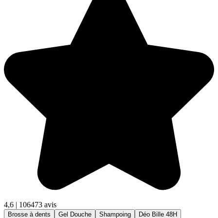
4,6
|
106473 avis
Brosse à dents
Gel Douche
Shampoing
Déo Bille 48H