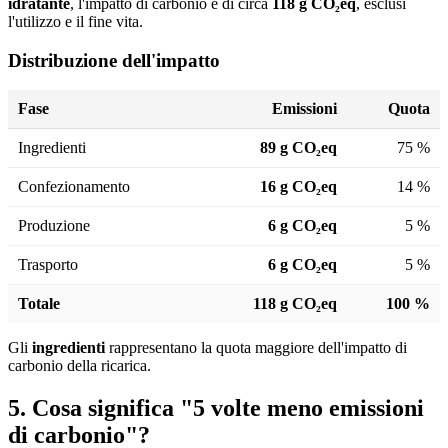
idratante
, l'impatto di carbonio è di circa
118 g CO₂eq
, esclusi
l'utilizzo e il fine vita.
Distribuzione dell'impatto
Fase
Emissioni
Quota
Ingredienti
89 g CO₂eq
75 %
Confezionamento
16 g CO₂eq
14 %
Produzione
6 g CO₂eq
5 %
Trasporto
6 g CO₂eq
5 %
Totale
118 g CO₂eq
100 %
Gli
ingredienti
rappresentano la quota maggiore dell'impatto di
carbonio della ricarica.
5. Cosa significa "5 volte meno emissioni
di carbonio"?