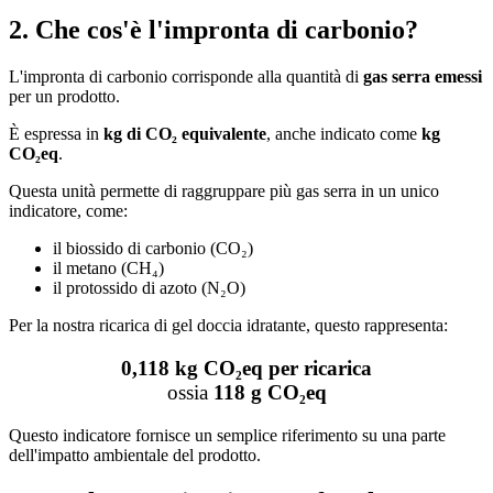
2. Che cos'è l'impronta di carbonio?
L'impronta di carbonio corrisponde alla quantità di
gas serra emessi
per un prodotto.
È espressa in
kg di CO₂ equivalente
, anche indicato come
kg
CO₂eq
.
Questa unità permette di raggruppare più gas serra in un unico
indicatore, come:
il biossido di carbonio (CO₂)
il metano (CH₄)
il protossido di azoto (N₂O)
Per la nostra ricarica di gel doccia idratante, questo rappresenta:
0,118 kg CO₂eq per ricarica
ossia
118 g CO₂eq
Questo indicatore fornisce un semplice riferimento su una parte
dell'impatto ambientale del prodotto.