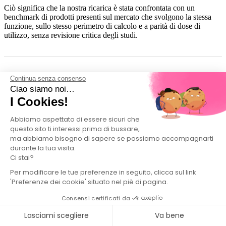
Ciò significa che la nostra ricarica è stata confrontata con un
benchmark di prodotti presenti sul mercato che svolgono la stessa
funzione, sullo stesso perimetro di calcolo e a parità di dose di
utilizzo, senza revisione critica degli studi.
Note
Continua senza consenso
Ciao siamo noi…
I Cookies!
I valori mostrati corrispondono a stime dell'impronta di carbonio del
prodotto calcolate tramite ACV sul seguente perimetro:
ingredienti,
produzione, confezionamento e trasporto
.
Abbiamo aspettato di essere sicuri che
questo sito ti interessi prima di bussare,
La dicitura
«XXX volte meno emissioni di carbonio»
si basa su un
ma abbiamo bisogno di sapere se possiamo accompagnarti
confronto con un benchmark, sullo stesso perimetro di analisi.
durante la tua visita.
Ci stai?
Le fasi di
utilizzo
e di
fine vita
non sono incluse nell'indicatore mostrato.
Per modificare le tue preferenze in seguito, clicca sul link
I confronti sono realizzati
a parità di dose di utilizzo
tra prodotti che
'Preferenze dei cookie' situato nel piè di pagina.
svolgono la stessa funzione e senza revisione critica degli studi.
Consensi certificati da
Lasciami scegliere
Va bene