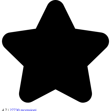
4,7
|
27730 recensioni