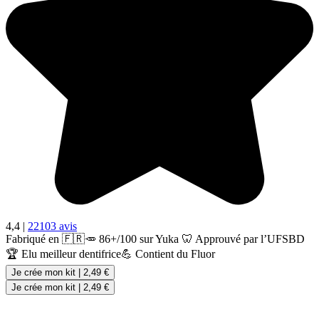
4,4
|
22103 avis
Fabriqué en 🇫🇷
🥕 86+/100 sur Yuka
🦷 Approuvé par l’UFSBD
🏆 Elu meilleur dentifrice
💪 Contient du Fluor
Je crée mon kit
|
2,49 €
Je crée mon kit
|
2,49 €