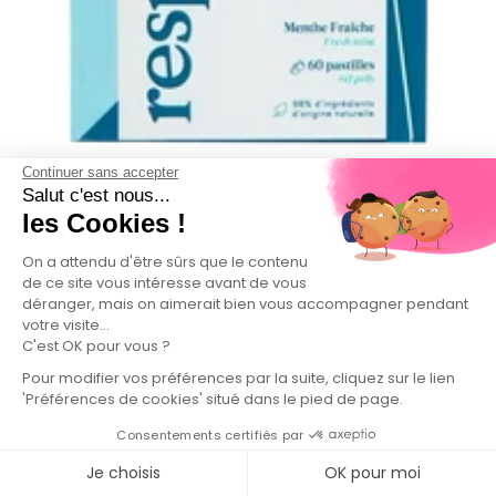
Continuer sans accepter
Salut c'est nous...
les Cookies !
14,90 €
74,50 € / 100 g
Environnement :
B
On a attendu d'être sûrs que le contenu
Note santé :
A
de ce site vous intéresse avant de vous
Cosméto’Score :
A
déranger, mais on aimerait bien vous accompagner pendant
votre visite...
900.care®
C'est OK pour vous ?
Pour modifier vos préférences par la suite, cliquez sur le lien
Dentifrice à croquer
'Préférences de cookies' situé dans le pied de page.
Consentements certifiés par
Je choisis
OK pour moi