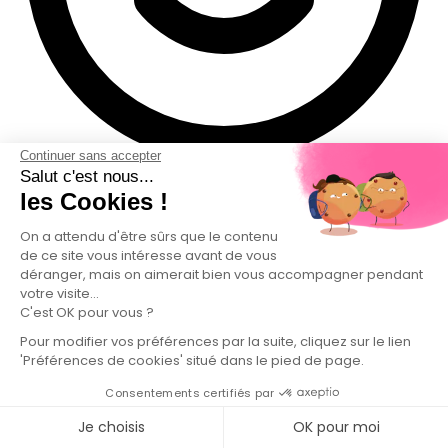
Continuer sans accepter
Salut c'est nous...
les Cookies !
AUJOURD'HUI
On a attendu d'être sûrs que le contenu
Votre essai sans engagement
de ce site vous intéresse avant de vous
déranger, mais on aimerait bien vous accompagner pendant
Testez 1 recharge de Brosse à dents pour 5,99 €
votre visite...
Votre kit d'essai contient :
C'est OK pour vous ?
Pour modifier vos préférences par la suite, cliquez sur le lien
'Préférences de cookies' situé dans le pied de page.
Consentements certifiés par
Brosse à dents
Je choisis
OK pour moi
1 recharge